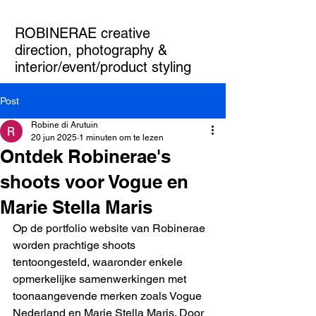
ROBINERAE creative
direction, photography &
interior/event/product styling
Post
Robine di Arutuin
20 jun 2025
1 minuten om te lezen
Ontdek Robinerae's
shoots voor Vogue en
Marie Stella Maris
Op de portfolio website van Robinerae 
worden prachtige shoots 
tentoongesteld, waaronder enkele 
opmerkelijke samenwerkingen met 
toonaangevende merken zoals Vogue 
Nederland en Marie Stella Maris. Door 